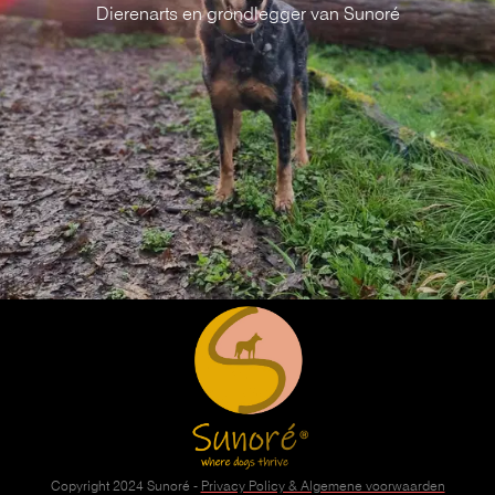
Dierenarts en grondlegger van Sunor
é
Copyright 2024
Sunoré
-
Privacy Policy & Algemene voorwaarden