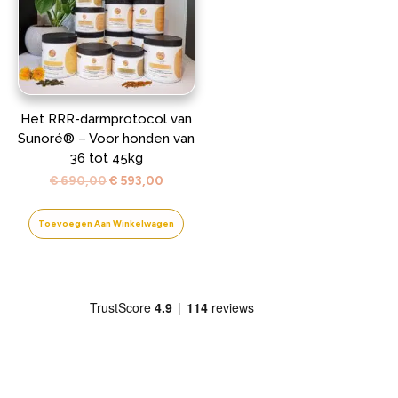
Het RRR-darmprotocol van
Sunoré® – Voor honden van
36 tot 45kg
Oorspronkelijke
Huidige
€
690,00
€
593,00
prijs
prijs
was:
is:
Toevoegen Aan Winkelwagen
€ 690,00.
€ 593,00.