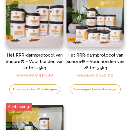
Het RRR-darmprotocol van
Het RRR-darmprotocol van
Sunoré® – Voor honden van
Sunoré® – Voor honden van
21 tot 25kg
26 tot 35kg
Oorspronkelijke
Huidige
Oorspronkelijke
Huidige
€
471,00
€
414,00
€
632,50
€
550,00
prijs
prijs
prijs
prijs
was:
is:
was:
is:
Toevoegen Aan Winkelwagen
Toevoegen Aan Winkelwagen
€ 471,00.
€ 414,00.
€ 632,50.
€ 550,0
Aanbieding!