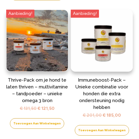
Aanbieding!
Aanbieding!
Thrive-Pack om je hond te
Immuneboost-Pack –
laten thriven – multivitamine
Unieke combinatie voor
– tandpoeder – unieke
honden die extra
omega 3 bron
ondersteuning nodig
hebben
Oorspronkelijke
Huidige
€
131,50
€
121,50
prijs
prijs
Oorspronkelijke
Huidige
€
201,00
€
185,00
was:
is:
prijs
prijs
Toevoegen Aan Winkelwagen
€ 131,50.
€ 121,50.
was:
is:
Toevoegen Aan Winkelwagen
€ 201,00.
€ 185,00