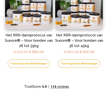
Het RRR-darmprotocol van
Het RRR-darmprotocol van
Sunoré® – Voor honden van
Sunoré® – Voor honden van
26 tot 35kg
36 tot 45kg
Oorspronkelijke
Huidige
Oorspronkelijke
Huidige
€
632,50
€
550,00
€
690,00
€
593,00
prijs
prijs
prijs
prijs
was:
is:
was:
is:
Toevoegen Aan Winkelwagen
Toevoegen Aan Winkelwagen
€ 632,50.
€ 550,00.
€ 690,00.
€ 593,0