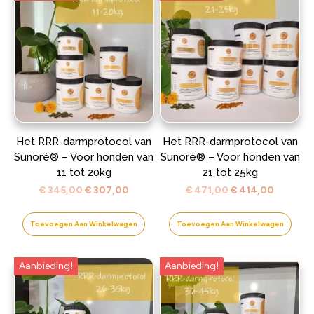
Het RRR-darmprotocol van
Het RRR-darmprotocol van
Sunoré® – Voor honden van
Sunoré® – Voor honden van
11 tot 20kg
21 tot 25kg
Oorspronkelijke
Huidige
Oorspronkelijke
Huidige
€
345,00
€
307,00
€
471,00
€
414,00
prijs
prijs
prijs
prijs
was:
is:
was:
is:
Toevoegen Aan Winkelwagen
Toevoegen Aan Winkelwagen
€ 345,00.
€ 307,00.
€ 471,00.
€ 414,0
Aanbieding!
Aanbieding!