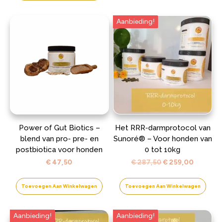
Aanbieding!
Power of Gut Biotics –
Het RRR-darmprotocol van
blend van pro- pre- en
Sunoré® – Voor honden van
postbiotica voor honden
0 tot 10kg
Oorspronkelijke
Huidige
€
47,50
€
287,50
€
259,00
prijs
prijs
was:
is:
Toevoegen Aan Winkelwagen
Toevoegen Aan Winkelwagen
€ 287,50.
€ 259,0
Aanbieding!
Aanbieding!