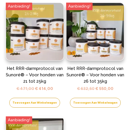
Aanbieding!
Aanbieding!
Het RRR-darmprotocol van
Het RRR-darmprotocol van
Sunoré® – Voor honden van
Sunoré® – Voor honden van
21 tot 25kg
26 tot 35kg
Oorspronkelijke
Huidige
Oorspronkelijke
Huidige
€
471,00
€
414,00
€
632,50
€
550,00
prijs
prijs
prijs
prijs
was:
is:
was:
is:
Toevoegen Aan Winkelwagen
Toevoegen Aan Winkelwagen
€ 471,00.
€ 414,00.
€ 632,50.
€ 550,0
Aanbieding!