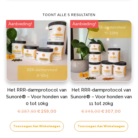
TOONT ALLE 5 RESULTATEN
Aanbieding!
Aanbieding!
Het RRR-darmprotocol van
Het RRR-darmprotocol van
Sunoré® – Voor honden van
Sunoré® – Voor honden van
0 tot 10kg
11 tot 20kg
Oorspronkelijke
Huidige
Oorspronkelijke
Huidige
€
287,50
€
259,00
€
345,00
€
307,00
prijs
prijs
prijs
prijs
was:
is:
was:
is:
Toevoegen Aan Winkelwagen
Toevoegen Aan Winkelwagen
€ 287,50.
€ 259,00.
€ 345,00.
€ 307,0