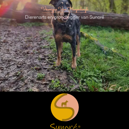
Véronique Van Haegenborgh
Dierenarts en grondlegger van Sunor
é