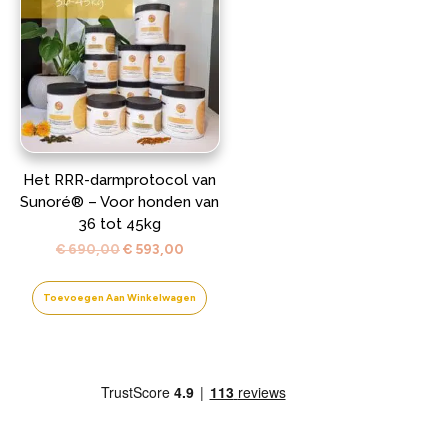
Het RRR-darmprotocol van
Sunoré® – Voor honden van
36 tot 45kg
Oorspronkelijke
Huidige
€
690,00
€
593,00
prijs
prijs
was:
is:
Toevoegen Aan Winkelwagen
€ 690,00.
€ 593,00.