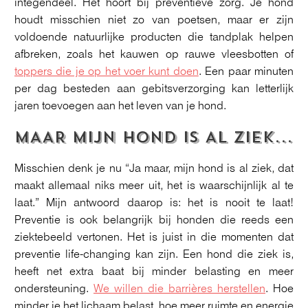
integendeel. Het hoort bij preventieve zorg. Je hond
houdt misschien niet zo van poetsen, maar er zijn
voldoende natuurlijke producten die tandplak helpen
afbreken, zoals het kauwen op rauwe vleesbotten of
toppers die je op het voer kunt doen
. Een paar minuten
per dag besteden aan gebitsverzorging kan letterlijk
jaren toevoegen aan het leven van je hond.
MAAR MIJN HOND IS AL ZIEK...
Misschien denk je nu “Ja maar, mijn hond is al ziek, dat
maakt allemaal niks meer uit, het is waarschijnlijk al te
laat.” Mijn antwoord daarop is: het is nooit te laat!
Preventie is ook belangrijk bij honden die reeds een
ziektebeeld vertonen. Het is juist in die momenten dat
preventie life-changing kan zijn. Een hond die ziek is,
heeft net extra baat bij minder belasting en meer
ondersteuning.
We willen die barrières herstellen
. Hoe
minder je het lichaam belast, hoe meer ruimte en energie