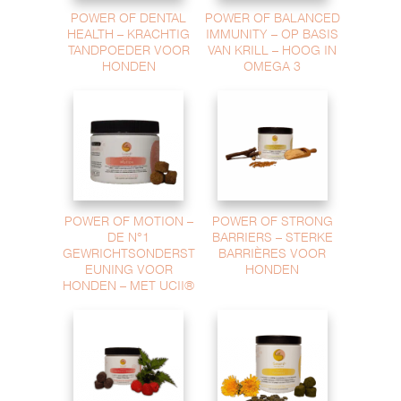
POWER OF DENTAL
POWER OF BALANCED
HEALTH – KRACHTIG
IMMUNITY – OP BASIS
TANDPOEDER VOOR
VAN KRILL – HOOG IN
HONDEN
OMEGA 3
POWER OF MOTION –
POWER OF STRONG
DE N°1
BARRIERS – STERKE
GEWRICHTSONDERST
BARRIÈRES VOOR
EUNING VOOR
HONDEN
HONDEN – MET UCII®