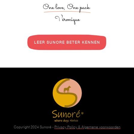
One love, One pack 
Véronique
LEER SUNORE BETER KENNEN
Copyright 2024
Sunoré
-
Privacy Policy & Algemene voorwaarden